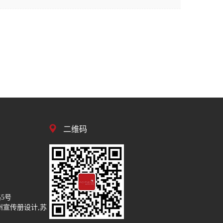
二维码
5号
州宣传册设计,苏