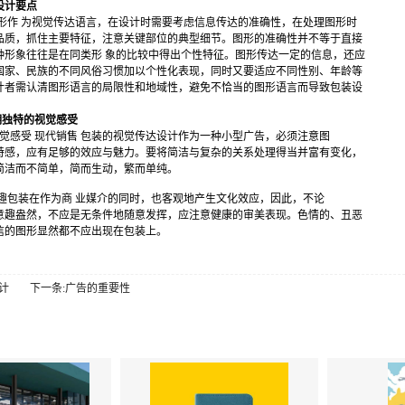
设计要点
图形作 为视觉传达语言，在设计时需要考虑信息传达的准确性，在处理图形时
品质，抓住主要特征，注意关键部位的典型细节。图形的准确性并不等于直接
种形象往往是在同类形 象的比较中得出个性特征。图形传达一定的信息，还应
国家、民族的不同风俗习惯加以个性化表现，同时又要适应不同性别、年龄等
计者需认清图形语言的局限性和地域性，避免不恰当的图形语言而导致包装设
明独特的视觉感受
感受 现代销售 包装的视觉传达设计作为一种小型广告，必须注意图
特感，应有足够的效应与魅力。要将简洁与复杂的关系处理得当并富有变化，
简洁而不简单，简而生动，繁而单纯。
包装在作为商 业媒介的同时，也客观地产生文化效应，因此，不论
意趣盎然，不应是无条件地随意发挥，应注意健康的审美表现。色情的、丑恶
信的图形显然都不应出现在包装上。
计
下一条:广告的重要性