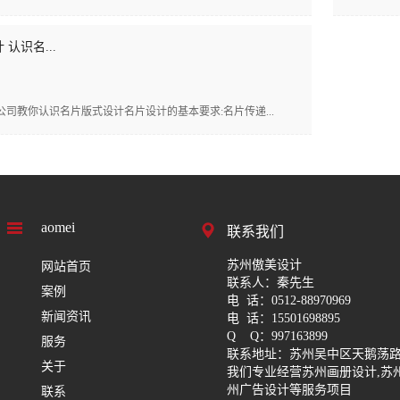
认识名...
公司教你认识名片版式设计名片设计的基本要求:名片传递...
aomei
联系我们
苏州傲美设计
网站首页
联系人：秦先生
案例
电 话：0512-88970969
新闻资讯
电 话：15501698895
Q Q：997163899
服务
联系地址：苏州吴中区天鹅荡路
关于
我们专业经营苏州画册设计,苏
州广告设计等服务项目
联系